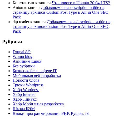
Константин
к записи
Что нового в Ubuntu 20.04 LTS?
Anton
к записи
Добавляем meta description и title на
страницу архивов Custom Post Type в All-in-One SEO
Pack
dtp.reader
к записи
Добавляем meta description и title на
страницу архивов Custom Post Type в All-in-One SEO
Pack
Рубрики
Drupal 8/9
Wpmu blog
Админим Linux
Без рубрики
Бизнес-кейсы в сфере IT
Мобильная веб-разработка
Новости блога
Трюки Wordpress
Хабр Wordpess
Хабр Бизнес
Хабр Линукс
Хабр Мобильная разработка
Школа БЭМ
Языки программирования PHP, Python, JS