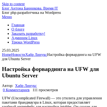
Skip to content
Блог Антона Банникова. Время IT
Блог php-разработчика на Wordpress
Меню
Главная
О блоге
Заказать разработку!
Админим Linux
Трюки WordPress
25.03.2025
Home
Новости
Хабр Линукс
Настройка форвардинга на UFW
для Ubuntu Server
Настройка форвардинга на UFW для
Ubuntu Server
Автор:
Хабр Линукс
0 Комментариев
111 просмотров
UFW (Uncomplicated Firewall) — это утилита для управления
пакетами брандмауэра в Linux, которая предоставляет
удобный интерфейс для настройки iptables. Он создан для