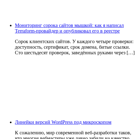
Мониторинг сорока сайтов мышкой: как я написал
Terraform-провайдер и опубликовал его в реестре
Сорок клиентских сайтов. У каждого четыре проверки:
доступность, сертификат, срок домена, битые ссылки.
Сто шестьдесят проверок, заведённых руками через […]
Линейки версий WordPress под микроскопом
К сожалению, мир современной веб-разработки таков,
что многие вебмастеры уже давно забили на качество