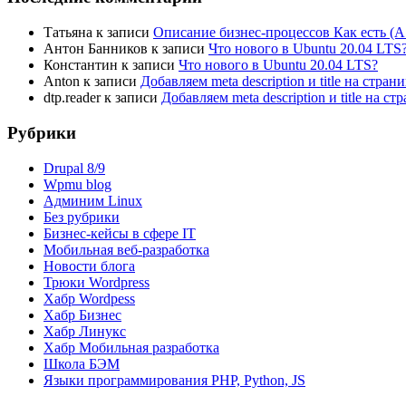
Татьяна
к записи
Описание бизнес-процессов Как есть (A
Антон Банников
к записи
Что нового в Ubuntu 20.04 LTS
Константин
к записи
Что нового в Ubuntu 20.04 LTS?
Anton
к записи
Добавляем meta description и title на стра
dtp.reader
к записи
Добавляем meta description и title на 
Рубрики
Drupal 8/9
Wpmu blog
Админим Linux
Без рубрики
Бизнес-кейсы в сфере IT
Мобильная веб-разработка
Новости блога
Трюки Wordpress
Хабр Wordpess
Хабр Бизнес
Хабр Линукс
Хабр Мобильная разработка
Школа БЭМ
Языки программирования PHP, Python, JS