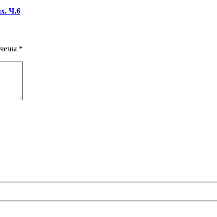
x. Ч.6
ечены
*