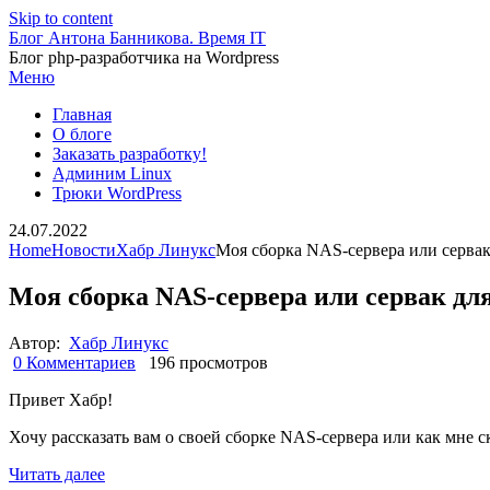
Skip to content
Блог Антона Банникова. Время IT
Блог php-разработчика на Wordpress
Меню
Главная
О блоге
Заказать разработку!
Админим Linux
Трюки WordPress
24.07.2022
Home
Новости
Хабр Линукс
Моя сборка NAS-сервера или сервак
Моя сборка NAS-сервера или сервак дл
Автор:
Хабр Линукс
0 Комментариев
196 просмотров
Привет Хабр!
Хочу рассказать вам о своей сборке NAS-сервера или как мне с
Читать далее