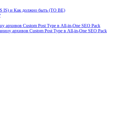
S IS) и Как должно быть (TO BE)
?
ницу архивов Custom Post Type в All-in-One SEO Pack
страницу архивов Custom Post Type в All-in-One SEO Pack