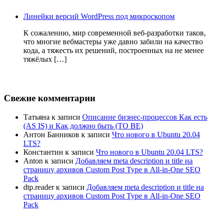
Линейки версий WordPress под микроскопом
К сожалению, мир современной веб-разработки таков,
что многие вебмастеры уже давно забили на качество
кода, а тяжесть их решений, построенных на не менее
тяжёлых […]
Свежие комментарии
Татьяна
к записи
Описание бизнес-процессов Как есть
(AS IS) и Как должно быть (TO BE)
Антон Банников
к записи
Что нового в Ubuntu 20.04
LTS?
Константин
к записи
Что нового в Ubuntu 20.04 LTS?
Anton
к записи
Добавляем meta description и title на
страницу архивов Custom Post Type в All-in-One SEO
Pack
dtp.reader
к записи
Добавляем meta description и title на
страницу архивов Custom Post Type в All-in-One SEO
Pack