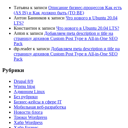
Татьяна
к записи
Описание бизнес-процессов Как есть
(AS IS) и Как должно быть (TO BE)
Антон Банников
к записи
Что нового в Ubuntu 20.04
LTS?
Константин
к записи
Что нового в Ubuntu 20.04 LTS?
Anton
к записи
Добавляем meta description и title на
страницу архивов Custom Post Type в All-in-One SEO
Pack
dtp.reader
к записи
Добавляем meta description и title на
страницу архивов Custom Post Type в All-in-One SEO
Pack
Рубрики
Drupal 8/9
Wpmu blog
Админим Linux
Без рубрики
Бизнес-кейсы в сфере IT
Мобильная веб-разработка
Новости блога
Трюки Wordpress
Хабр Wordpess
Хабр Бизнес