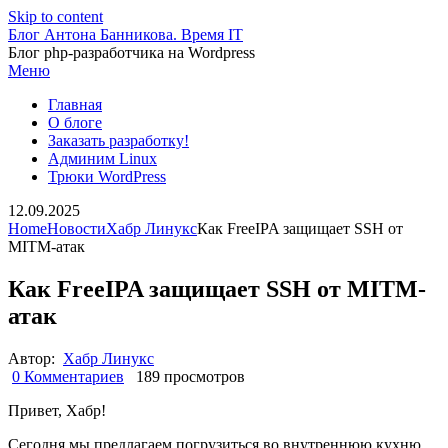
Skip to content
Блог Антона Банникова. Время IT
Блог php-разработчика на Wordpress
Меню
Главная
О блоге
Заказать разработку!
Админим Linux
Трюки WordPress
12.09.2025
Home
Новости
Хабр Линукс
Как FreeIPA защищает SSH от
MITM-атак
Как FreeIPA защищает SSH от MITM-
атак
Автор:
Хабр Линукс
0 Комментариев
189 просмотров
Привет, Хабр!
Сегодня мы предлагаем погрузиться во внутреннюю кухню