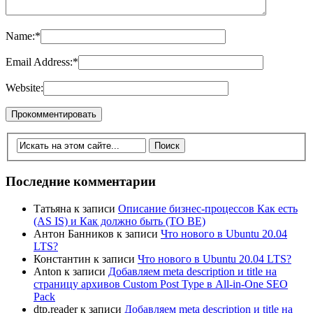
Name:
*
Email Address:
*
Website:
Последние комментарии
Татьяна
к записи
Описание бизнес-процессов Как есть
(AS IS) и Как должно быть (TO BE)
Антон Банников
к записи
Что нового в Ubuntu 20.04
LTS?
Константин
к записи
Что нового в Ubuntu 20.04 LTS?
Anton
к записи
Добавляем meta description и title на
страницу архивов Custom Post Type в All-in-One SEO
Pack
dtp.reader
к записи
Добавляем meta description и title на