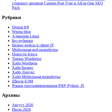
страницу архивов Custom Post Type в All-in-One SEO
Pack
Рубрики
Drupal 8/9
Wpmu blog
Админим Linux
Без рубрики
Бизнес-кейсы в сфере IT
Мобильная веб-разработка
Новости блога
Трюки Wordpress
Хабр Wordpess
Хабр Бизнес
Хабр Линукс
Хабр Мобильная разработка
Школа БЭМ
Языки программирования PHP, Python, JS
Архивы
Август 2026
Июль 2026