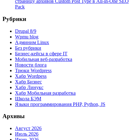
страницу архивов Custom Post Type в All-in-One SEO
Pack
Рубрики
Drupal 8/9
Wpmu blog
Админим Linux
Без рубрики
Бизнес-кейсы в сфере IT
Мобильная веб-разработка
Новости блога
Трюки Wordpress
Хабр Wordpess
Хабр Бизнес
Хабр Линукс
Хабр Мобильная разработка
Школа БЭМ
Языки программирования PHP, Python, JS
Архивы
Август 2026
Июль 2026
Июнь 2026