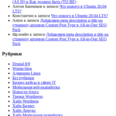
(AS IS) и Как должно быть (TO BE)
Антон Банников
к записи
Что нового в Ubuntu 20.04
LTS?
Константин
к записи
Что нового в Ubuntu 20.04 LTS?
Anton
к записи
Добавляем meta description и title на
страницу архивов Custom Post Type в All-in-One SEO
Pack
dtp.reader
к записи
Добавляем meta description и title на
страницу архивов Custom Post Type в All-in-One SEO
Pack
Рубрики
Drupal 8/9
Wpmu blog
Админим Linux
Без рубрики
Бизнес-кейсы в сфере IT
Мобильная веб-разработка
Новости блога
Трюки Wordpress
Хабр Wordpess
Хабр Бизнес
Хабр Линукс
Хабр Мобильная разработка