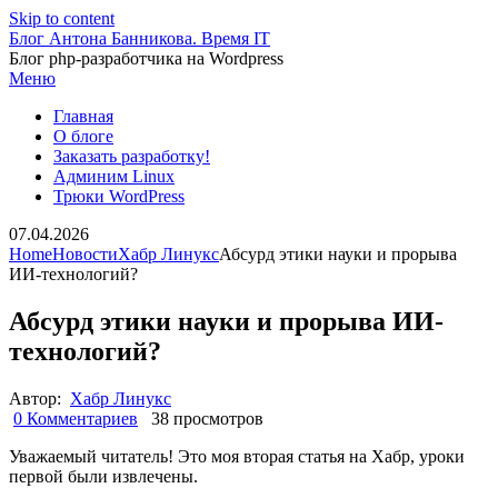
Skip to content
Блог Антона Банникова. Время IT
Блог php-разработчика на Wordpress
Меню
Главная
О блоге
Заказать разработку!
Админим Linux
Трюки WordPress
07.04.2026
Home
Новости
Хабр Линукс
Абсурд этики науки и прорыва
ИИ-технологий?
Абсурд этики науки и прорыва ИИ-
технологий?
Автор:
Хабр Линукс
0 Комментариев
38 просмотров
Уважаемый читатель! Это моя вторая статья на Хабр, уроки
первой были извлечены.