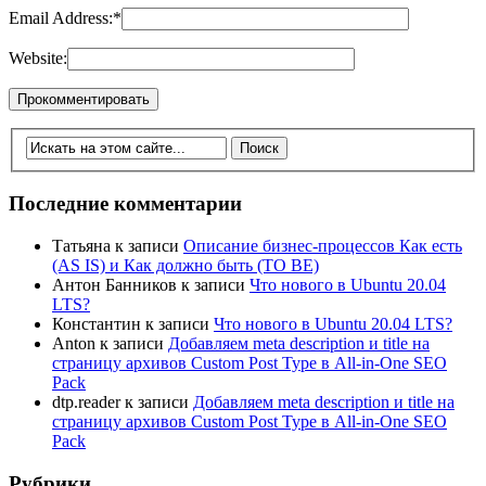
Email Address:
*
Website:
Последние комментарии
Татьяна
к записи
Описание бизнес-процессов Как есть
(AS IS) и Как должно быть (TO BE)
Антон Банников
к записи
Что нового в Ubuntu 20.04
LTS?
Константин
к записи
Что нового в Ubuntu 20.04 LTS?
Anton
к записи
Добавляем meta description и title на
страницу архивов Custom Post Type в All-in-One SEO
Pack
dtp.reader
к записи
Добавляем meta description и title на
страницу архивов Custom Post Type в All-in-One SEO
Pack
Рубрики