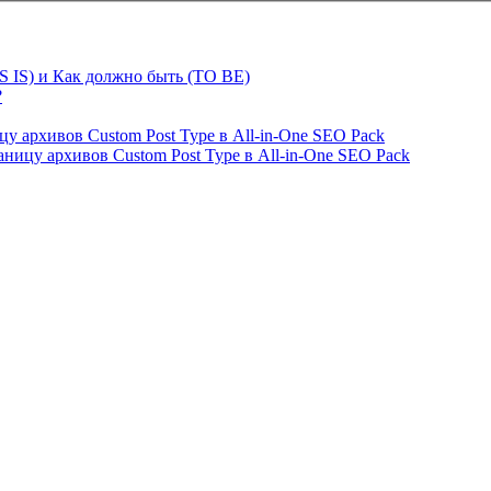
S IS) и Как должно быть (TO BE)
?
ницу архивов Custom Post Type в All-in-One SEO Pack
страницу архивов Custom Post Type в All-in-One SEO Pack