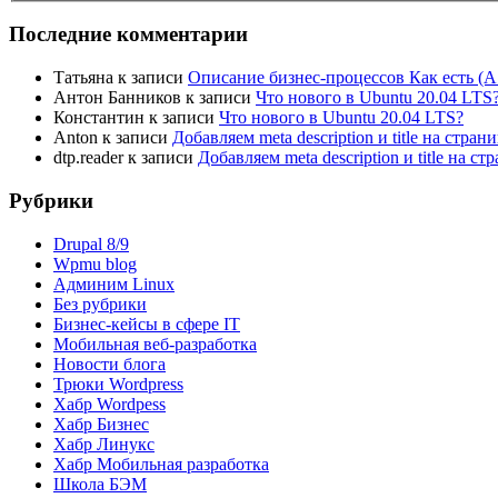
Последние комментарии
Татьяна
к записи
Описание бизнес-процессов Как есть (A
Антон Банников
к записи
Что нового в Ubuntu 20.04 LTS
Константин
к записи
Что нового в Ubuntu 20.04 LTS?
Anton
к записи
Добавляем meta description и title на стра
dtp.reader
к записи
Добавляем meta description и title на 
Рубрики
Drupal 8/9
Wpmu blog
Админим Linux
Без рубрики
Бизнес-кейсы в сфере IT
Мобильная веб-разработка
Новости блога
Трюки Wordpress
Хабр Wordpess
Хабр Бизнес
Хабр Линукс
Хабр Мобильная разработка
Школа БЭМ