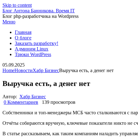
Skip to content
Блог Антона Банникова. Время IT
Блог php-разработчика на Wordpress
Меню
Главная
О блоге
Заказать разработку!
Админим Linux
Трюки WordPress
05.09.2025
Home
Новости
Хабр Бизнес
Выручка есть, а денег нет
Выручка есть, а денег нет
Автор:
Хабр Бизнес
0 Комментариев
139 просмотров
Собственники и топ-менеджеры МСБ часто сталкиваются с парад
Отчёты собираются вручную, ключевые показатели никто не с
В статье рассказываем, как таким компаниям наладить управля