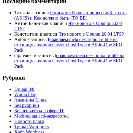
Последние комментарии
Татьяна
к записи
Описание бизнес-процессов Как есть
(AS IS) и Как должно быть (TO BE)
Антон Банников
к записи
Что нового в Ubuntu 20.04
LTS?
Константин
к записи
Что нового в Ubuntu 20.04 LTS?
Anton
к записи
Добавляем meta description и title на
страницу архивов Custom Post Type в All-in-One SEO
Pack
dtp.reader
к записи
Добавляем meta description и title на
страницу архивов Custom Post Type в All-in-One SEO
Pack
Рубрики
Drupal 8/9
Wpmu blog
Админим Linux
Без рубрики
Бизнес-кейсы в сфере IT
Мобильная веб-разработка
Новости блога
Трюки Wordpress
Хабр Wordpess