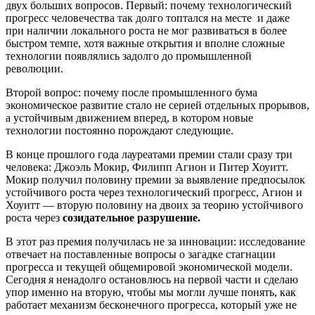
двух больших вопросов. Первый: почему технологический
прогресс человечества так долго топтался на месте и даже
при наличии локального роста не мог развиваться в более
быстром темпе, хотя важные открытия и вполне сложные
технологии появлялись задолго до промышленной
революции.
Второй вопрос: почему после промышленного бума
экономическое развитие стало не серией отдельных прорывов,
а устойчивым движением вперед, в котором новые
технологии постоянно порождают следующие.
В конце прошлого года лауреатами премии стали сразу три
человека: Джоэль Мокир, Филипп Агион и Питер Хоуитт.
Мокир получил половину премии за выявление предпосылок
устойчивого роста через технологический прогресс, Агион и
Хоуитт — вторую половину на двоих за теорию устойчивого
роста через
созидательное разрушение.
В этот раз премия получилась не за инновации: исследование
отвечает на поставленные вопросы о загадке стагнации
прогресса и текущей общемировой экономической модели.
Сегодня я ненадолго остановлюсь на первой части и сделаю
упор именно на вторую, чтобы мы могли лучше понять, как
работает механизм бесконечного прогресса, который уже не