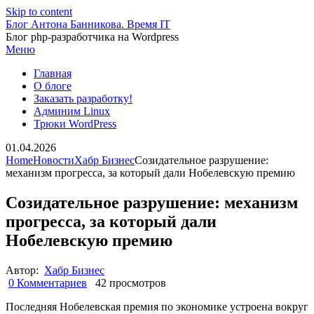
Skip to content
Блог Антона Банникова. Время IT
Блог php-разработчика на Wordpress
Меню
Главная
О блоге
Заказать разработку!
Админим Linux
Трюки WordPress
01.04.2026
Home
Новости
Хабр Бизнес
Созидательное разрушение:
механизм прогресса, за который дали Нобелевскую премию
Созидательное разрушение: механизм
прогресса, за который дали
Нобелевскую премию
Автор:
Хабр Бизнес
0 Комментариев
42 просмотров
Последняя Нобелевская премия по экономике устроена вокруг