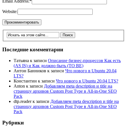
Email Address:
*
Website:
Последние комментарии
Татьяна
к записи
Описание бизнес-процессов Как есть
(AS IS) и Как должно быть (TO BE)
Антон Банников
к записи
Что нового в Ubuntu 20.04
LTS?
Константин
к записи
Что нового в Ubuntu 20.04 LTS?
Anton
к записи
Добавляем meta description и title на
страницу архивов Custom Post Type в All-in-One SEO
Pack
dtp.reader
к записи
Добавляем meta description и title на
страницу архивов Custom Post Type в All-in-One SEO
Pack
Рубрики