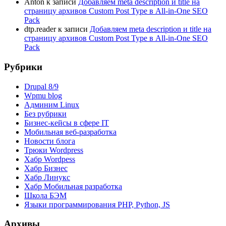
Anton
к записи
Добавляем meta description и title на
страницу архивов Custom Post Type в All-in-One SEO
Pack
dtp.reader
к записи
Добавляем meta description и title на
страницу архивов Custom Post Type в All-in-One SEO
Pack
Рубрики
Drupal 8/9
Wpmu blog
Админим Linux
Без рубрики
Бизнес-кейсы в сфере IT
Мобильная веб-разработка
Новости блога
Трюки Wordpress
Хабр Wordpess
Хабр Бизнес
Хабр Линукс
Хабр Мобильная разработка
Школа БЭМ
Языки программирования PHP, Python, JS
Архивы