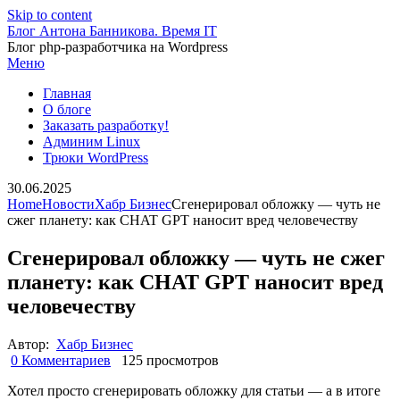
Skip to content
Блог Антона Банникова. Время IT
Блог php-разработчика на Wordpress
Меню
Главная
О блоге
Заказать разработку!
Админим Linux
Трюки WordPress
30.06.2025
Home
Новости
Хабр Бизнес
Сгенерировал обложку — чуть не
сжег планету: как CHAT GPT наносит вред человечеству
Сгенерировал обложку — чуть не сжег
планету: как CHAT GPT наносит вред
человечеству
Автор:
Хабр Бизнес
0 Комментариев
125 просмотров
Хотел просто сгенерировать обложку для статьи — а в итоге