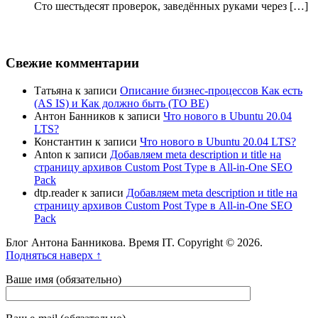
Сто шестьдесят проверок, заведённых руками через […]
Свежие комментарии
Татьяна
к записи
Описание бизнес-процессов Как есть
(AS IS) и Как должно быть (TO BE)
Антон Банников
к записи
Что нового в Ubuntu 20.04
LTS?
Константин
к записи
Что нового в Ubuntu 20.04 LTS?
Anton
к записи
Добавляем meta description и title на
страницу архивов Custom Post Type в All-in-One SEO
Pack
dtp.reader
к записи
Добавляем meta description и title на
страницу архивов Custom Post Type в All-in-One SEO
Pack
Блог Антона Банникова. Время IT. Copyright © 2026.
Подняться наверх ↑
Ваше имя (обязательно)