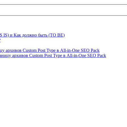
S IS) и Как должно быть (TO BE)
?
ницу архивов Custom Post Type в All-in-One SEO Pack
страницу архивов Custom Post Type в All-in-One SEO Pack