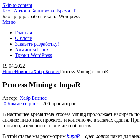
Skip to content
Блог Антона Банникова. Время IT
Блог php-разработчика на Wordpress
Меню
Главная
О блоге
Заказать разработку!
Админим Linux
Трюки WordPress
19.04.2022
Home
Новости
Хабр Бизнес
Process Mining c bupaR
Process Mining c bupaR
Автор:
Хабр Бизнес
0 Комментариев
206 просмотров
В настоящее время тема Process Mining продолжает набирать 
анализе пилотных проектов и конечно же в задачах аудита. Пр
производительность, наличие сообщества.
В этой статье мы рассмотрим
bupaR
–
open-source
пакет для ана