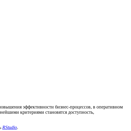
й повышения эффективности бизнес-процессов, в оперативном
ажнейшими критериями становятся доступность,
сь
RStudio
.