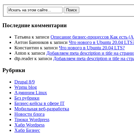
Последние комментарии
Татьяна
к записи
Описание бизнес-процессов Как есть (A
Антон Банников
к записи
Что нового в Ubuntu 20.04 LTS
Константин
к записи
Что нового в Ubuntu 20.04 LTS?
Anton
к записи
Добавляем meta description и title на стра
dtp.reader
к записи
Добавляем meta description и title на 
Рубрики
Drupal 8/9
Wpmu blog
Админим Linux
Без рубрики
Бизнес-кейсы в сфере IT
Мобильная веб-разработка
Новости блога
Трюки Wordpress
Хабр Wordpess
Хабр Бизнес