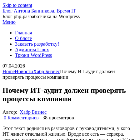
Skip to content
Блог Антона Банникова. Время IT
Блог php-разработчика на Wordpress
Меню
Главная
О блоге
Заказать разработку!
Админим Linux
Трюки WordPress
07.04.2026
Home
Новости
Хабр Бизнес
Почему ИТ-аудит должен
проверять процессы компании
Почему ИТ-аудит должен проверять
процессы компании
Автор:
Хабр Бизнес
0 Комментариев
38 просмотров
Этот текст родился из разговоров с руководителями, у кого
ИТ живет отдельной жизнью. Вроде все есть — сервера,
админы, регламенты, — а по факту то кассы встали, то 1С не