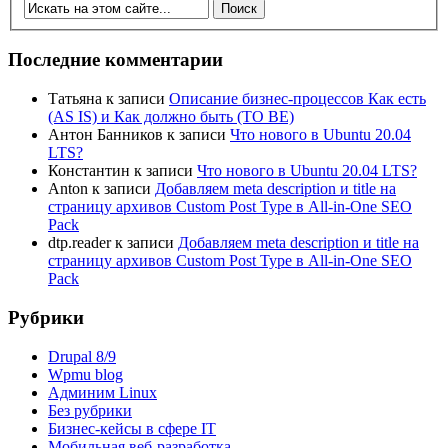
Последние комментарии
Татьяна
к записи
Описание бизнес-процессов Как есть
(AS IS) и Как должно быть (TO BE)
Антон Банников
к записи
Что нового в Ubuntu 20.04
LTS?
Константин
к записи
Что нового в Ubuntu 20.04 LTS?
Anton
к записи
Добавляем meta description и title на
страницу архивов Custom Post Type в All-in-One SEO
Pack
dtp.reader
к записи
Добавляем meta description и title на
страницу архивов Custom Post Type в All-in-One SEO
Pack
Рубрики
Drupal 8/9
Wpmu blog
Админим Linux
Без рубрики
Бизнес-кейсы в сфере IT
Мобильная веб-разработка