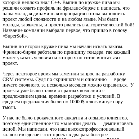
который неплохо знал C++. Выпив по кружке пива мы
решили создать профиль на фриланс-бирже и написать, что
наша молодая динамичная корпорация готова выполнить
проект любой сложности и на любом языке. Мы были
молоды, заряжены, и просто рвались в алгоритмический бой!
Название компании выбрали первое, что пришло в голову —
«SuperSoft».
Выпив по второй кружке пива мы начали искать заказы.
Фриланс-биржа работала по принципу тендера, где каждый
может указать условия на которых он готов вписаться в
проект.
Через некоторое время мы заметили запрос на разработку
CRM системы. Судя по скриншотам и описанию — вроде
ничего сложного, за несколько месяцев можно справиться. У
проекта уже были ставки от разных компаний с
предложением цены, времени разработки и условий. В
среднем предложения были по 10000$ плюс-минус пару
тысяч.
У нас не было прокаченного аккаунта и отзывов клиентов,
поэтому единственное что мы могли делать — демпинговать
ценой. Мы написали, что наш высокопрофессиональный
коллектив сделает этот проект в два раза быстрее