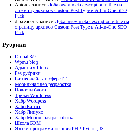
Anton
к записи
Добавляем meta description и title на
страницу архивов Custom Post Type в All-in-One SEO
Pack
dtp.reader
к записи
Добавляем meta description и title на
страницу архивов Custom Post Type в All-in-One SEO
Pack
Рубрики
Drupal 8/9
Wpmu blog
Админим Linux
Без рубрики
Бизнес-кейсы в сфере IT
Мобильная веб-разработка
Новости блога
Трюки Wordpress
Хабр Wordpess
Хабр Бизнес
Хабр Линукс
Хабр Мобильная разработка
Школа БЭМ
Языки программирования PHP, Python, JS