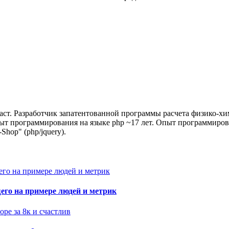
иаст. Разработчик запатентованной программы расчета физико-х
пыт программирования на языке php ~17 лет. Опыт программирова
Shop" (php/jquery).
его на примере людей и метрик