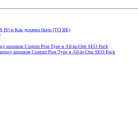
S IS) и Как должно быть (TO BE)
?
ницу архивов Custom Post Type в All-in-One SEO Pack
страницу архивов Custom Post Type в All-in-One SEO Pack