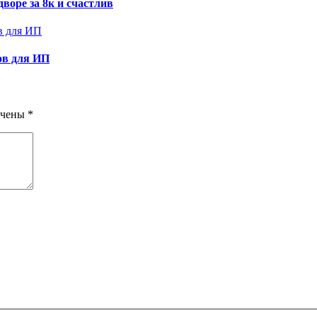
воре за 8к и счастлив
ов для ИП
ечены
*