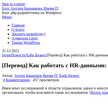
Skip to content
Блог Антона Банникова. Время IT
Блог php-разработчика на Wordpress
Меню
Главная
О блоге
Заказать разработку!
Админим Linux
Трюки WordPress
31.12.2021
Home
Новости
Хабр Бизнес
[Перевод] Как работать с HR-данным
[Перевод] Как работать с HR-данными: 
Автор:
Антон Банников Время IT
Хабр Бизнес
0 Комментариев
457 просмотров
Имея опыт исследований в области управления, науки и консу
организации, чтобы возглавить наши исследования.
Читать да