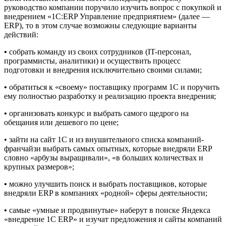
руководство компании поручило изучить вопрос с покупкой и
внедрением «1C:ERP Управление предприятием» (далее —
ERP), то в этом случае возможны следующие варианты
действий:
•
собрать команду из своих сотрудников (IT-персонал,
программисты, аналитики) и осуществить процесс
подготовки и внедрения исключительно своими силами;
•
обратиться к «своему» поставщику программ 1С и поручить
ему полностью разработку и реализацию проекта внедрения;
•
организовать конкурс и выбрать самого щедрого на
обещания или дешевого по цене;
• зайти на сайт 1С и из внушительного списка компаний-
франчайзи выбрать самых опытных, которые внедряли ERP
словно «арбузы выращивали», «в больших количествах и
крупных размеров»;
•
можно улучшить поиск и выбрать поставщиков, которые
внедряли ERP в компаниях «родной» сферы деятельности;
•
самые «умные и продвинутые» наберут в поиске Яндекса
«внедрение 1C ERP» и изучат предложения и сайты компаний