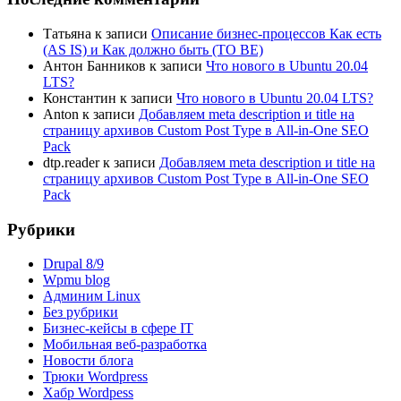
Татьяна
к записи
Описание бизнес-процессов Как есть
(AS IS) и Как должно быть (TO BE)
Антон Банников
к записи
Что нового в Ubuntu 20.04
LTS?
Константин
к записи
Что нового в Ubuntu 20.04 LTS?
Anton
к записи
Добавляем meta description и title на
страницу архивов Custom Post Type в All-in-One SEO
Pack
dtp.reader
к записи
Добавляем meta description и title на
страницу архивов Custom Post Type в All-in-One SEO
Pack
Рубрики
Drupal 8/9
Wpmu blog
Админим Linux
Без рубрики
Бизнес-кейсы в сфере IT
Мобильная веб-разработка
Новости блога
Трюки Wordpress
Хабр Wordpess