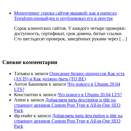
Мониторинг сорока сайтов мышкой: как я написал
Terraform-провайдер и опубликовал его в реестре
Сорок клиентских сайтов. У каждого четыре проверки:
доступность, сертификат, срок домена, битые ссылки.
Сто шестьдесят проверок, заведённых руками через […]
Свежие комментарии
Татьяна
к записи
Описание бизнес-процессов Как есть
(AS IS) и Как должно быть (TO BE)
Антон Банников
к записи
Что нового в Ubuntu 20.04
LTS?
Константин
к записи
Что нового в Ubuntu 20.04 LTS?
Anton
к записи
Добавляем meta description и title на
страницу архивов Custom Post Type в All-in-One SEO
Pack
dtp.reader
к записи
Добавляем meta description и title на
страницу архивов Custom Post Type в All-in-One SEO
Pack