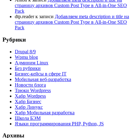
страницу архивов Custom Post Type в All-in-One SEO
Pack
dtp.reader
к записи
Добавляем meta description и title на
страницу архивов Custom Post Type в All-in-One SEO
Pack
Рубрики
Drupal 8/9
Wpmu blog
Админим Linux
Без рубрики
Бизнес-кейсы в сфере IT
Мобильная веб-разработка
Новости блога
Трюки Wordpress
Хабр Wordpess
Хабр Бизнес
Хабр Линукс
Хабр Мобильная разработка
Школа БЭМ
Языки программирования PHP, Python, JS
Архивы