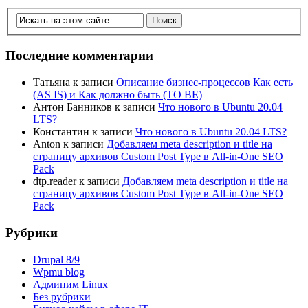
Последние комментарии
Татьяна
к записи
Описание бизнес-процессов Как есть
(AS IS) и Как должно быть (TO BE)
Антон Банников
к записи
Что нового в Ubuntu 20.04
LTS?
Константин
к записи
Что нового в Ubuntu 20.04 LTS?
Anton
к записи
Добавляем meta description и title на
страницу архивов Custom Post Type в All-in-One SEO
Pack
dtp.reader
к записи
Добавляем meta description и title на
страницу архивов Custom Post Type в All-in-One SEO
Pack
Рубрики
Drupal 8/9
Wpmu blog
Админим Linux
Без рубрики