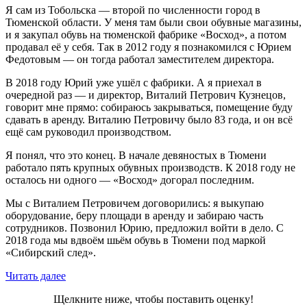
Я сам из Тобольска — второй по численности город в
Тюменской области. У меня там были свои обувные магазины,
и я закупал обувь на тюменской фабрике «Восход», а потом
продавал её у себя. Так в 2012 году я познакомился с Юрием
Федотовым — он тогда работал заместителем директора.
В 2018 году Юрий уже ушёл с фабрики. А я приехал в
очередной раз — и директор, Виталий Петрович Кузнецов,
говорит мне прямо: собираюсь закрываться, помещение буду
сдавать в аренду. Виталию Петровичу было 83 года, и он всё
ещё сам руководил производством.
Я понял, что это конец. В начале девяностых в Тюмени
работало пять крупных обувных производств. К 2018 году не
осталось ни одного — «Восход» догорал последним.
Мы с Виталием Петровичем договорились: я выкупаю
оборудование, беру площади в аренду и забираю часть
сотрудников. Позвонил Юрию, предложил войти в дело. С
2018 года мы вдвоём шьём обувь в Тюмени под маркой
«Сибирский след».
Читать далее
Щелкните ниже, чтобы поставить оценку!