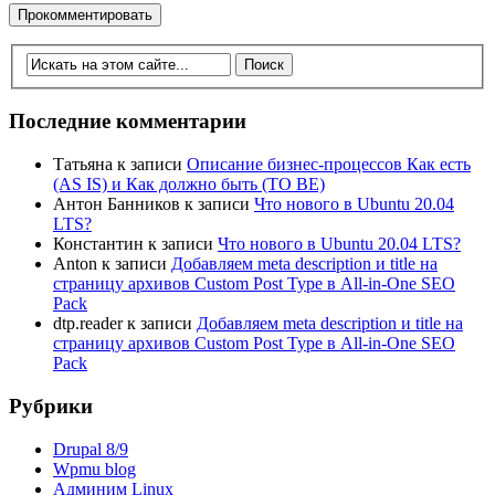
Последние комментарии
Татьяна
к записи
Описание бизнес-процессов Как есть
(AS IS) и Как должно быть (TO BE)
Антон Банников
к записи
Что нового в Ubuntu 20.04
LTS?
Константин
к записи
Что нового в Ubuntu 20.04 LTS?
Anton
к записи
Добавляем meta description и title на
страницу архивов Custom Post Type в All-in-One SEO
Pack
dtp.reader
к записи
Добавляем meta description и title на
страницу архивов Custom Post Type в All-in-One SEO
Pack
Рубрики
Drupal 8/9
Wpmu blog
Админим Linux