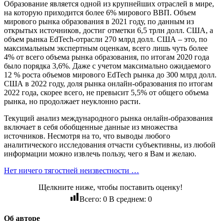
Образование является одной из крупнейших отраслей в мире,
на которую приходится более 6% мирового ВВП. Объем
мирового рынка образования в 2021 году, по данным из
открытых источников, достиг отметки 6,5 трлн долл. США, а
объем рынка EdTech-отрасли 270 млрд долл. США – это, по
максимальным экспертным оценкам, всего лишь чуть более
4% от всего объема рынка образования, по итогам 2020 года
было порядка 3,6%. Даже с учетом максимально ожидаемого
12 % роста объемов мирового EdTech рынка до 300 млрд долл.
США в 2022 году, доля рынка онлайн-образования по итогам
2022 года, скорее всего, не превысит 5,5% от общего объема
рынка, но продолжает неуклонно расти.
Текущий анализ международного рынка онлайн-образования
включает в себя обобщенные данные из множества
источников. Несмотря на то, что выводы любого
аналитического исследования отчасти субъективны, из любой
информации можно извлечь пользу, чего я Вам и желаю.
Нет ничего тягостней неизвестности …
Щелкните ниже, чтобы поставить оценку!
Всего:
0
В среднем:
0
Об авторе