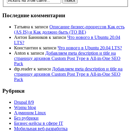
Последние комментарии
Татьяна
к записи
Описание бизнес-процессов Как есть
(AS IS) и Как должно быть (TO BE)
Антон Банников
к записи
Что нового в Ubuntu 20.04
LTS?
Константин
к записи
Что нового в Ubuntu 20.04 LTS?
Anton
к записи
Добавляем meta description и title на
страницу архивов Custom Post Type в All-in-One SEO
Pack
dtp.reader
к записи
Добавляем meta description и title на
страницу архивов Custom Post Type в All-in-One SEO
Pack
Рубрики
Drupal 8/9
Wpmu blog
Админим Linux
Без рубрики
Бизнес-кейсы в сфере IT
Мобильная веб-разработка