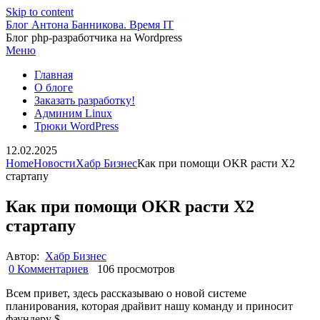
Skip to content
Блог Антона Банникова. Время IT
Блог php-разработчика на Wordpress
Меню
Главная
О блоге
Заказать разработку!
Админим Linux
Трюки WordPress
12.02.2025
Home
Новости
Хабр Бизнес
Как при помощи OKR расти Х2
стартапу
Как при помощи OKR расти Х2
стартапу
Автор:
Хабр Бизнес
0 Комментариев
106 просмотров
Всем привет, здесь рассказываю о новой системе
планирования, которая драйвит нашу команду и приносит
фаундеру $.