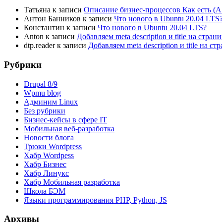
Татьяна
к записи
Описание бизнес-процессов Как есть (A
Антон Банников
к записи
Что нового в Ubuntu 20.04 LTS
Константин
к записи
Что нового в Ubuntu 20.04 LTS?
Anton
к записи
Добавляем meta description и title на стра
dtp.reader
к записи
Добавляем meta description и title на 
Рубрики
Drupal 8/9
Wpmu blog
Админим Linux
Без рубрики
Бизнес-кейсы в сфере IT
Мобильная веб-разработка
Новости блога
Трюки Wordpress
Хабр Wordpess
Хабр Бизнес
Хабр Линукс
Хабр Мобильная разработка
Школа БЭМ
Языки программирования PHP, Python, JS
Архивы