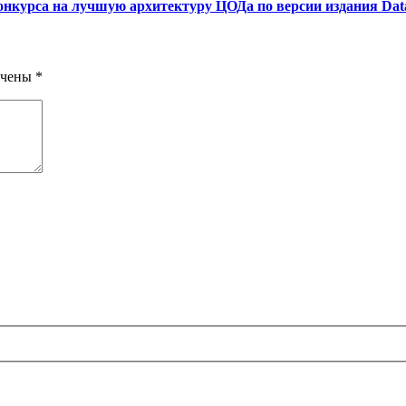
конкурса на лучшую архитектуру ЦОДа по версии издания Dat
ечены
*