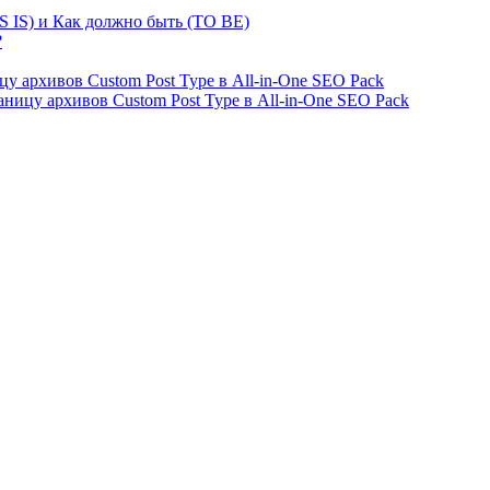
S IS) и Как должно быть (TO BE)
?
ницу архивов Custom Post Type в All-in-One SEO Pack
страницу архивов Custom Post Type в All-in-One SEO Pack