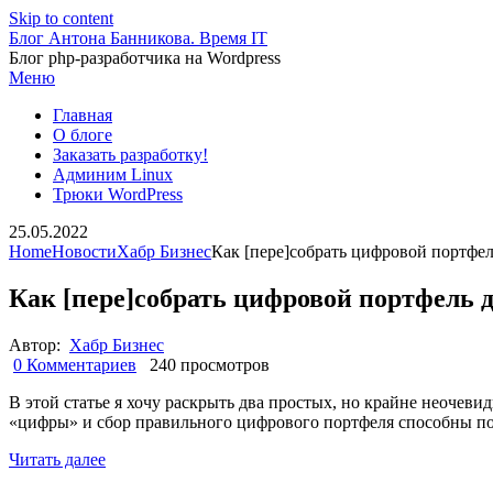
Skip to content
Блог Антона Банникова. Время IT
Блог php-разработчика на Wordpress
Меню
Главная
О блоге
Заказать разработку!
Админим Linux
Трюки WordPress
25.05.2022
Home
Новости
Хабр Бизнес
Как [пере]собрать цифровой портфе
Как [пере]собрать цифровой портфель 
Автор:
Хабр Бизнес
0 Комментариев
240 просмотров
В этой статье я хочу раскрыть два простых, но крайне неочев
«цифры» и сбор правильного цифрового портфеля способны пос
Читать далее