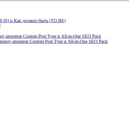
S IS) и Как должно быть (TO BE)
?
ницу архивов Custom Post Type в All-in-One SEO Pack
страницу архивов Custom Post Type в All-in-One SEO Pack