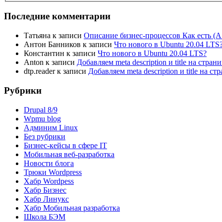
Последние комментарии
Татьяна
к записи
Описание бизнес-процессов Как есть (A
Антон Банников
к записи
Что нового в Ubuntu 20.04 LTS
Константин
к записи
Что нового в Ubuntu 20.04 LTS?
Anton
к записи
Добавляем meta description и title на стра
dtp.reader
к записи
Добавляем meta description и title на 
Рубрики
Drupal 8/9
Wpmu blog
Админим Linux
Без рубрики
Бизнес-кейсы в сфере IT
Мобильная веб-разработка
Новости блога
Трюки Wordpress
Хабр Wordpess
Хабр Бизнес
Хабр Линукс
Хабр Мобильная разработка
Школа БЭМ