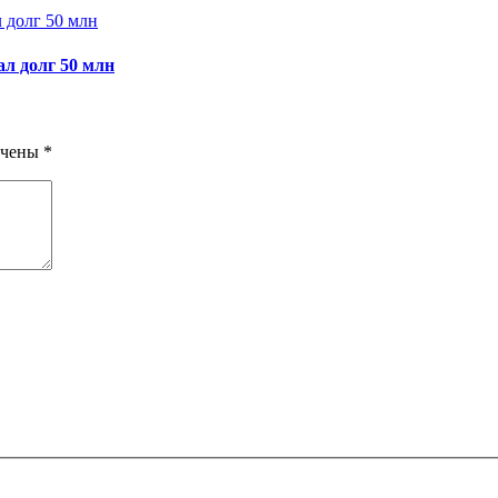
ал долг 50 млн
ечены
*