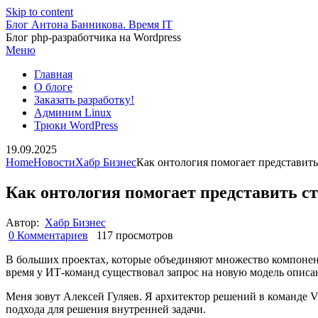
Skip to content
Блог Антона Банникова. Время IT
Блог php-разработчика на Wordpress
Меню
Главная
О блоге
Заказать разработку!
Админим Linux
Трюки WordPress
19.09.2025
Home
Новости
Хабр Бизнес
Как онтология помогает представит
Как онтология помогает представить с
Автор:
Хабр Бизнес
0 Комментариев
117 просмотров
В больших проектах, которые объединяют множество компонен
время у ИТ-команд существовал запрос на новую модель опис
Меня зовут Алексей Гуляев. Я архитектор решений в команде V
подхода для решения внутренней задачи.