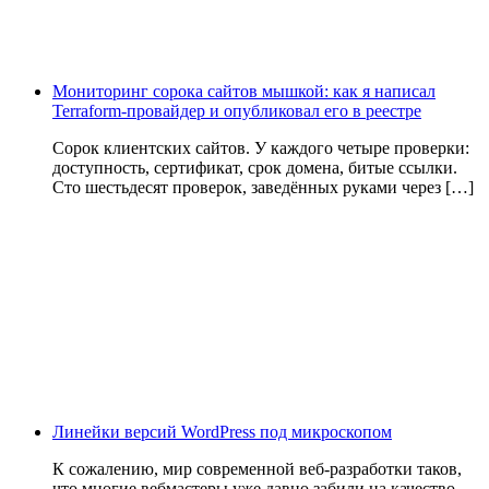
Мониторинг сорока сайтов мышкой: как я написал
Terraform-провайдер и опубликовал его в реестре
Сорок клиентских сайтов. У каждого четыре проверки:
доступность, сертификат, срок домена, битые ссылки.
Сто шестьдесят проверок, заведённых руками через […]
Линейки версий WordPress под микроскопом
К сожалению, мир современной веб-разработки таков,
что многие вебмастеры уже давно забили на качество