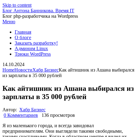
Skip to content
Блог Антона Банникова. Время IT
Блог php-разработчика на Wordpress
Меню
Главная
О блоге
Заказать разработку!
Админим Linux
Трюки WordPress
14.10.2024
Home
Новости
Хабр Бизнес
Как айтишник из Ашана выбирался
из зарплаты в 35 000 рублей
Как айтишник из Ашана выбирался из
зарплаты в 35 000 рублей
Автор:
Хабр Бизнес
0 Комментариев
136 просмотров
Я из маленького города, и всегда завидовал
предпринимателям. Они выглядели такими свободными,
такими счастливыми. Когда в областном центре я видел их