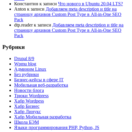
Константин
к записи
Что нового в Ubuntu 20.04 LTS?
Anton
к записи
Добавляем meta description и title на
страницу архивов Custom Post Type в All-in-One SEO
Pack
dtp.reader
к записи
Добавляем meta description и title на
страницу архивов Custom Post Type в All-in-One SEO
Pack
Рубрики
Drupal 8/9
Wpmu blog
Админим Linux
Без рубрики
Бизнес-кейсы в сфере IT
Мобильная веб-разработка
Новости блога
Трюки Wordpress
Хабр Wordpess
Хабр Бизнес
Хабр Линукс
Хабр Мобильная разработка
Школа БЭМ
Языки программирования PHP, Python, JS