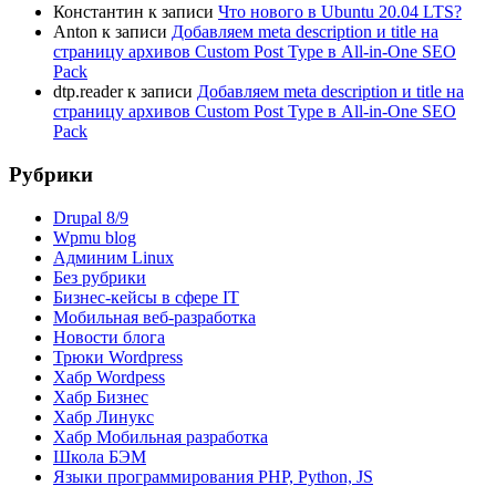
Константин
к записи
Что нового в Ubuntu 20.04 LTS?
Anton
к записи
Добавляем meta description и title на
страницу архивов Custom Post Type в All-in-One SEO
Pack
dtp.reader
к записи
Добавляем meta description и title на
страницу архивов Custom Post Type в All-in-One SEO
Pack
Рубрики
Drupal 8/9
Wpmu blog
Админим Linux
Без рубрики
Бизнес-кейсы в сфере IT
Мобильная веб-разработка
Новости блога
Трюки Wordpress
Хабр Wordpess
Хабр Бизнес
Хабр Линукс
Хабр Мобильная разработка
Школа БЭМ
Языки программирования PHP, Python, JS