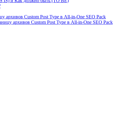
S IS) и Как должно быть (TO BE)
?
ницу архивов Custom Post Type в All-in-One SEO Pack
страницу архивов Custom Post Type в All-in-One SEO Pack