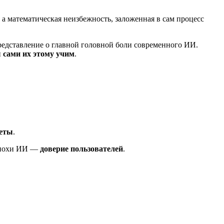
 а математическая неизбежность, заложенная в сам процесс
представление о главной головной боли современного ИИ.
 сами их этому учим
.
веты
.
 эпохи ИИ —
доверие пользователей
.