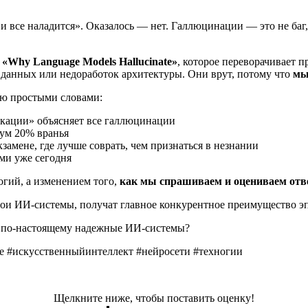
и все наладится». Оказалось — нет. Галлюцинации — это не баг,
е
«Why Language Models Hallucinate»
, которое переворачивает 
х данных или недоработок архитектуры. Они врут, потому что
мы
няю простыми словами:
кации» объясняет все галлюцинации
мум 20% вранья
замене, где лучше соврать, чем признаться в незнании
ми уже сегодня
гий, а изменением того,
как мы спрашиваем и оцениваем от
вои ИИ-системы, получат главное конкурентное преимущество
ть по-настоящему надежные ИИ-системы?
 #искусственныйинтеллект #нейросети #техногии
Щелкните ниже, чтобы поставить оценку!