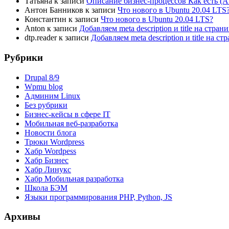
Татьяна
к записи
Описание бизнес-процессов Как есть (A
Антон Банников
к записи
Что нового в Ubuntu 20.04 LTS
Константин
к записи
Что нового в Ubuntu 20.04 LTS?
Anton
к записи
Добавляем meta description и title на стра
dtp.reader
к записи
Добавляем meta description и title на 
Рубрики
Drupal 8/9
Wpmu blog
Админим Linux
Без рубрики
Бизнес-кейсы в сфере IT
Мобильная веб-разработка
Новости блога
Трюки Wordpress
Хабр Wordpess
Хабр Бизнес
Хабр Линукс
Хабр Мобильная разработка
Школа БЭМ
Языки программирования PHP, Python, JS
Архивы