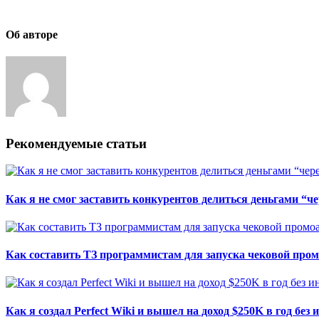
Об авторе
Рекомендуемые статьи
Как я не смог заставить конкурентов делиться деньгами “че
Как составить ТЗ программистам для запуска чековой пр
Как я создал Perfect Wiki и вышел на доход $250K в год без 