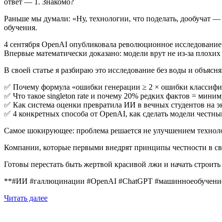
ответ — 1. Знакомо?
Раньше мы думали: «Ну, технологии, что поделать, дообучат — 
обучения.
4 сентября OpenAI опубликовала революционное исследовани
Впервые математически доказано: модели врут не из-за плохи
В своей статье я разбираю это исследование без воды и объяс
✅ Почему формула «ошибки генерации ≥ 2 × ошибки классифи
✅ Что такое singleton rate и почему 20% редких фактов = мини
✅ Как система оценки превратила ИИ в вечных студентов на эк
✅ 4 конкретных способа от OpenAI, как сделать модели честны
Самое шокирующее: проблема решается не улучшением техноло
Компании, которые первыми внедрят принципы честности в с
Готовы перестать быть жертвой красивой лжи и начать строи
**#ИИ #галлюцинации #OpenAI #ChatGPT #машинноеобучение
Читать далее