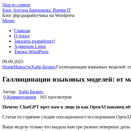
Skip to content
Блог Антона Банникова. Время IT
Блог php-разработчика на Wordpress
Меню
Главная
О блоге
Заказать разработку!
Админим Linux
Трюки WordPress
09.09.2025
Home
Новости
Хабр Бизнес
Галлюцинации языковых моделей: о
Галлюцинации языковых моделей: от м
Автор:
Хабр Бизнес
0 Комментариев
161 просмотров
Почему ChatGPT врет вам в лицо (и как OpenAI наконец об
Статья по горячим следам сенсационного исследования OpenAI 
Ваша модель только что выдала вам три разных неверных даты 