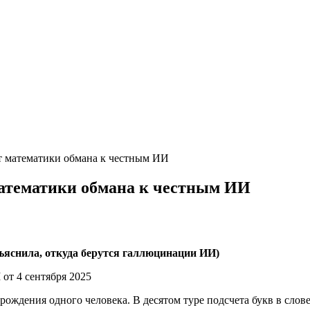
т математики обмана к честным ИИ
атематики обмана к честным ИИ
ъяснила, откуда берутся галлюцинации ИИ)
от 4 сентября 2025
рождения одного человека. В десятом туре подсчета букв в сло