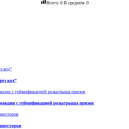
Всего:
0
В среднем:
0
рез код”
омоакции с геймификацией розыгрыша призов
инвесторов