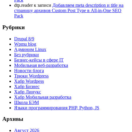
dtp.reader
к записи
Добавляем meta description и title на
страницу архивов Custom Post Type в All-in-One SEO
Pack
Рубрики
Drupal 8/9
Wpmu blog
Админим Linux
Без рубрики
Бизнес-кейсы в сфере IT
Мобильная веб-разработка
Новости блога
Трюки Wordpress
Хабр Wordpess
Хабр Бизнес
Хабр Линукс
Хабр Мобильная разработка
Школа БЭМ
Языки программирования PHP, Python, JS
Архивы
Август 2026