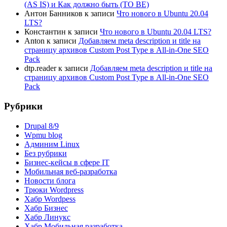
(AS IS) и Как должно быть (TO BE)
Антон Банников
к записи
Что нового в Ubuntu 20.04
LTS?
Константин
к записи
Что нового в Ubuntu 20.04 LTS?
Anton
к записи
Добавляем meta description и title на
страницу архивов Custom Post Type в All-in-One SEO
Pack
dtp.reader
к записи
Добавляем meta description и title на
страницу архивов Custom Post Type в All-in-One SEO
Pack
Рубрики
Drupal 8/9
Wpmu blog
Админим Linux
Без рубрики
Бизнес-кейсы в сфере IT
Мобильная веб-разработка
Новости блога
Трюки Wordpress
Хабр Wordpess
Хабр Бизнес
Хабр Линукс
Хабр Мобильная разработка