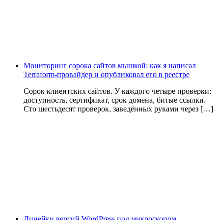
Мониторинг сорока сайтов мышкой: как я написал
Terraform-провайдер и опубликовал его в реестре
Сорок клиентских сайтов. У каждого четыре проверки:
доступность, сертификат, срок домена, битые ссылки.
Сто шестьдесят проверок, заведённых руками через […]
Линейки версий WordPress под микроскопом