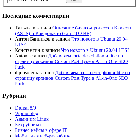
Последние комментарии
Татьяна
к записи
Описание бизнес-процессов Как есть
(AS IS) и Как должно быть (TO BE)
Антон Банников
к записи
Что нового в Ubuntu 20.04
LTS?
Константин
к записи
Что нового в Ubuntu 20.04 LTS?
Anton
к записи
Добавляем meta description и title на
страницу архивов Custom Post Type в All-in-One SEO
Pack
dtp.reader
к записи
Добавляем meta description и title на
страницу архивов Custom Post Type в All-in-One SEO
Pack
Рубрики
Drupal 8/9
Wpmu blog
Админим Linux
Без рубрики
Бизнес-кейсы в сфере IT
Мобильная веб-разработка