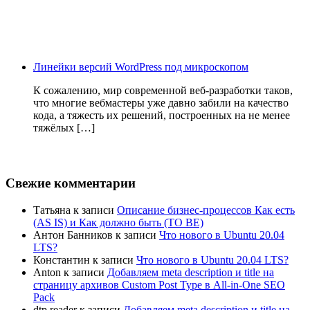
Линейки версий WordPress под микроскопом
К сожалению, мир современной веб-разработки таков,
что многие вебмастеры уже давно забили на качество
кода, а тяжесть их решений, построенных на не менее
тяжёлых […]
Свежие комментарии
Татьяна
к записи
Описание бизнес-процессов Как есть
(AS IS) и Как должно быть (TO BE)
Антон Банников
к записи
Что нового в Ubuntu 20.04
LTS?
Константин
к записи
Что нового в Ubuntu 20.04 LTS?
Anton
к записи
Добавляем meta description и title на
страницу архивов Custom Post Type в All-in-One SEO
Pack
dtp.reader
к записи
Добавляем meta description и title на