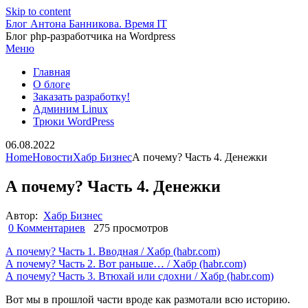
Skip to content
Блог Антона Банникова. Время IT
Блог php-разработчика на Wordpress
Меню
Главная
О блоге
Заказать разработку!
Админим Linux
Трюки WordPress
06.08.2022
Home
Новости
Хабр Бизнес
А почему? Часть 4. Денежки
А почему? Часть 4. Денежки
Автор:
Хабр Бизнес
0 Комментариев
275 просмотров
А почему? Часть 1. Вводная / Хабр (habr.com)
А почему? Часть 2. Вот раньше… / Хабр (habr.com)
А почему? Часть 3. Втюхай или сдохни / Хабр (habr.com)
Вот мы в прошлой части вроде как размотали всю историю.