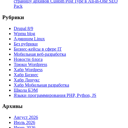
страницу архивов Custom Post Type в All-in-One SEO
Pack
Рубрики
Drupal 8/9
Wpmu blog
Админим Linux
Без рубрики
Бизнес-кейсы в сфере IT
Мобильная веб-разработка
Новости блога
Трюки Wordpress
Хабр Wordpess
Хабр Бизнес
Хабр Линукс
Хабр Мобильная разработка
Школа БЭМ
Языки программирования PHP, Python, JS
Архивы
Август 2026
Июль 2026
Июнь 2026