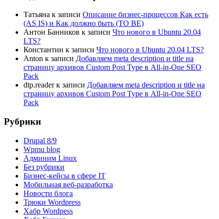
Татьяна
к записи
Описание бизнес-процессов Как есть
(AS IS) и Как должно быть (TO BE)
Антон Банников
к записи
Что нового в Ubuntu 20.04
LTS?
Константин
к записи
Что нового в Ubuntu 20.04 LTS?
Anton
к записи
Добавляем meta description и title на
страницу архивов Custom Post Type в All-in-One SEO
Pack
dtp.reader
к записи
Добавляем meta description и title на
страницу архивов Custom Post Type в All-in-One SEO
Pack
Рубрики
Drupal 8/9
Wpmu blog
Админим Linux
Без рубрики
Бизнес-кейсы в сфере IT
Мобильная веб-разработка
Новости блога
Трюки Wordpress
Хабр Wordpess