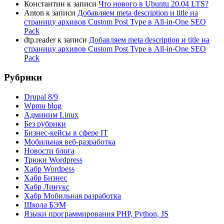
Константин
к записи
Что нового в Ubuntu 20.04 LTS?
Anton
к записи
Добавляем meta description и title на
страницу архивов Custom Post Type в All-in-One SEO
Pack
dtp.reader
к записи
Добавляем meta description и title на
страницу архивов Custom Post Type в All-in-One SEO
Pack
Рубрики
Drupal 8/9
Wpmu blog
Админим Linux
Без рубрики
Бизнес-кейсы в сфере IT
Мобильная веб-разработка
Новости блога
Трюки Wordpress
Хабр Wordpess
Хабр Бизнес
Хабр Линукс
Хабр Мобильная разработка
Школа БЭМ
Языки программирования PHP, Python, JS