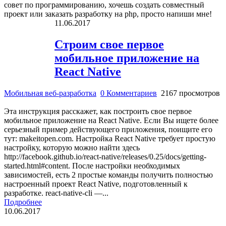
совет по программированию, хочешь создать совместный
проект или заказать разработку на php,
просто напиши мне!
11.06.2017
Строим свое первое
мобильное приложение на
React Native
Мобильная веб-разработка
0 Комментариев
2167 просмотров
Эта инструкция расскажет, как построить свое первое
мобильное приложение на React Native. Если Вы ищете более
серьезный пример действующего приложения, поищите его
тут: makeitopen.com. Настройка React Native требует простую
настройку, которую можно найти здесь
http://facebook.github.io/react-native/releases/0.25/docs/getting-
started.html#content. После настройки необходимых
зависимостей, есть 2 простые команды получить полностью
настроенный проект React Native, подготовленный к
разработке. react-native-cli —...
Подробнее
10.06.2017