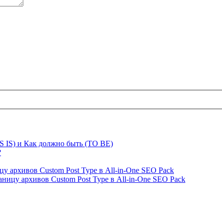
S IS) и Как должно быть (TO BE)
?
ницу архивов Custom Post Type в All-in-One SEO Pack
страницу архивов Custom Post Type в All-in-One SEO Pack