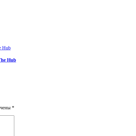
 The Hub
ечены
*