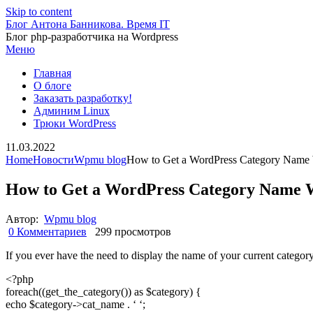
Skip to content
Блог Антона Банникова. Время IT
Блог php-разработчика на Wordpress
Меню
Главная
О блоге
Заказать разработку!
Админим Linux
Трюки WordPress
11.03.2022
Home
Новости
Wpmu blog
How to Get a WordPress Category Name 
How to Get a WordPress Category Name W
Автор:
Wpmu blog
0 Комментариев
299 просмотров
If you ever have the need to display the name of your current category 
<?php
foreach((get_the_category()) as $category) {
echo $category->cat_name . ‘ ‘;