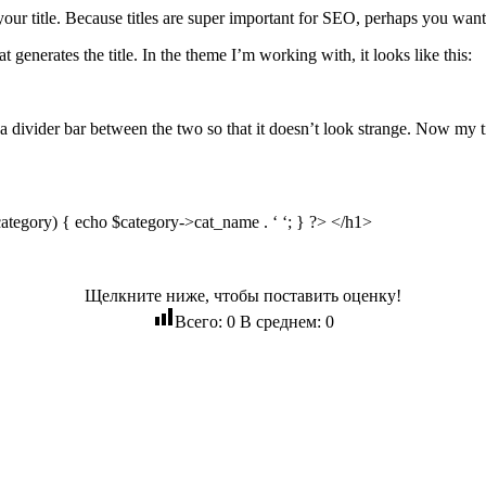
our title. Because titles are super important for SEO, perhaps you want
t generates the title. In the theme I’m working with, it looks like this:
a divider bar between the two so that it doesn’t look strange. Now my tit
category) { echo $category->cat_name . ‘ ‘; } ?> </h1>
Щелкните ниже, чтобы поставить оценку!
Всего:
0
В среднем:
0