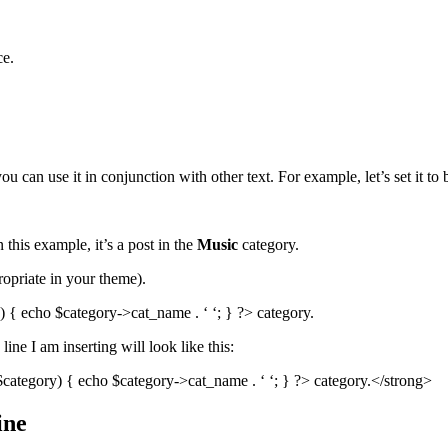
ce.
u can use it in conjunction with other text. For example, let’s set it to
 this example, it’s a post in the
Music
category.
ropriate in your theme).
) { echo $category->cat_name . ‘ ‘; } ?> category.
line I am inserting will look like this:
$category) { echo $category->cat_name . ‘ ‘; } ?> category.</strong>
ine