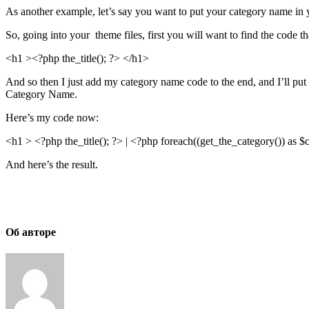
As another example, let’s say you want to put your category name in y
So, going into your theme files, first you will want to find the code tha
<h1 ><?php the_title(); ?> </h1>
And so then I just add my category name code to the end, and I’ll put 
Category Name.
Here’s my code now:
<h1 > <?php the_title(); ?> | <?php foreach((get_the_category()) as $
And here’s the result.
Об авторе