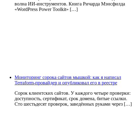
волна ИИ‑инструментов. Книга Ричарда Мэнсфилда
«WordPress Power Toolkit» […]
Мониторинг сорока сайтов мышкой: как я написал
Terraform-провайдер и опубликовал его в реестре
Сорок клиентских сайтов. У каждого четыре проверки:
доступность, сертификат, срок домена, битые ссылки.
Сто шестьдесят проверок, заведённых руками через […]