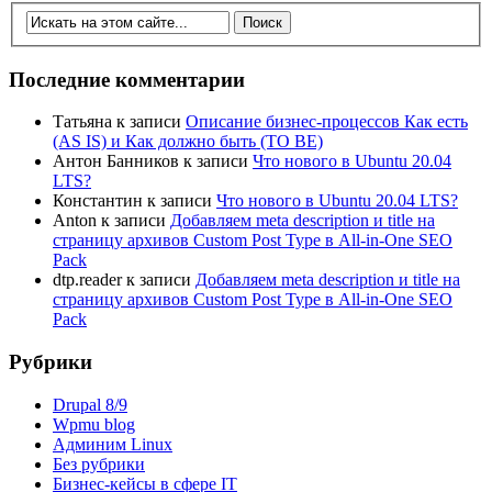
Последние комментарии
Татьяна
к записи
Описание бизнес-процессов Как есть
(AS IS) и Как должно быть (TO BE)
Антон Банников
к записи
Что нового в Ubuntu 20.04
LTS?
Константин
к записи
Что нового в Ubuntu 20.04 LTS?
Anton
к записи
Добавляем meta description и title на
страницу архивов Custom Post Type в All-in-One SEO
Pack
dtp.reader
к записи
Добавляем meta description и title на
страницу архивов Custom Post Type в All-in-One SEO
Pack
Рубрики
Drupal 8/9
Wpmu blog
Админим Linux
Без рубрики
Бизнес-кейсы в сфере IT