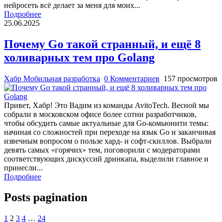
нейросеть всё делает за меня для моих...
Подробнее
25.06.2025
Почему Go такой странный, и ещё 8
холиварных тем про Golang
Хабр Мобильная разработка
0 Комментариев
157 просмотров
Привет, Хабр! Это Вадим из команды AvitoTech. Весной мы
собрали в московском офисе более сотни разработчиков,
чтобы обсудить самые актуальные для Go-комьюнити темы:
начиная со сложностей при переходе на язык Go и заканчивая
извечным вопросом о пользе хард- и софт-скиллов. Выбрали
девять самых «горячих» тем, поговорили с модераторами
соответствующих дискуссий дринкапа, выделили главное и
принесли...
Подробнее
Posts pagination
1
2
3
4
…
24